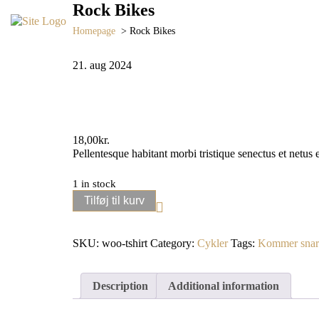
Rock Bikes
homepage
>
Rock Bikes
21. aug 2024
Salg med tilbagekøbsret
Få en gratis vurd
18,00
kr.
Pellentesque habitant morbi tristique senectus et netus
1 in stock
Rock
Tilføj til kurv
Bikes
quantity
SKU:
woo-tshirt
Category:
Cykler
Tags:
Kommer snart
Description
Additional information