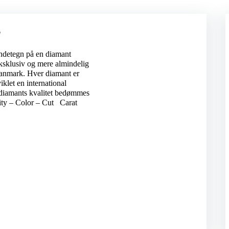
r
ndetegn på en diamant
ksklusiv og mere almindelig
Danmark. Hver diamant er
klet en international
 diamants kvalitet bedømmes
rity – Color – Cut Carat