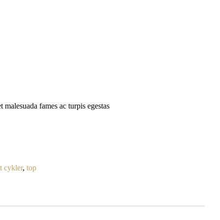
ering
Genstande vi accepterer
Sælg Guld & Sølv
Pantsat
 et malesuada fames ac turpis egestas
 cykler
,
top