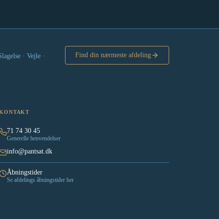
Find din nærmeste afdeling
agelse · Vejle ·
KONTAKT
71 74 30 45
Generelle henvendelser
info@pantsat.dk
Åbningstider
Se afdelings åbningstider her