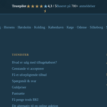
★
★
★
★
★
Trustpilot
4,3 / 5
Baseret på
700+
anmeldelser
★
g · Horsens · Hørsholm · Kolding · København · Køge · Odense · Silkeborg · Sl
TJENESTER
Hvad er salg med tilbagekøbsret?
Genstande vi accepterer
Få et uforpligtende tilbud
Spørgsmål & svar
Guldpriser
Pantsætte
Få penge trods RKI
Dit alternativ til en online auktion