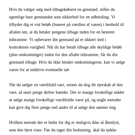
Hvis du vælger salg med tilbagekøbsret en genstand, stiller du
egentlige bare genstanden som sikkerhed for en udbetaling. Vi
tilbyder dig et vist beløb (baseret på værdien af varen) i henhold til
aftalen om, at du betaler pengene tilbage inden for en bestemt
tidsramme. Vi opbevarer din genstand på et sikkert sted i
kontraktens varighed. Når du har betalt tilbage alle skyldige beløb
(plus omkostninger) inden for den aftalte tidsramme, får du din
genstand tilbage. Hvis du ikke betaler omkostningerne, kan vi sælge
varen for at inddrive eventuelle tab.
Når du sælger en værdifuld vare, mister du dog dit ejerskab af den
vare, så snart penge skifter hænder. Der er mange forskellige måder
at sælge mange forskellige værdifulde varer på, og nogle metoder
kan give dig flere penge end andre til at sælge den samme ting.
Hvilken metode der er bedst for dig er muligvis ikke så åbenlyst,
som den først vises. Før du tager din beslutning, skal du tjekke