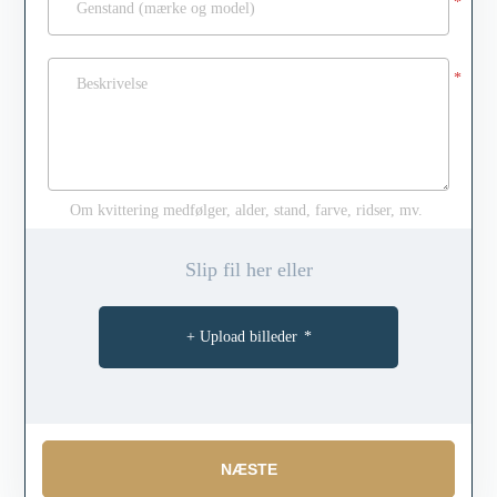
Om kvittering medfølger, alder, stand, farve, ridser, mv.
Slip fil her eller
+ Upload billeder
*