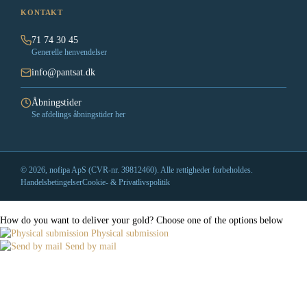
KONTAKT
71 74 30 45
Generelle henvendelser
info@pantsat.dk
Åbningstider
Se afdelings åbningstider her
© 2026, nofipa ApS (CVR-nr. 39812460). Alle rettigheder forbeholdes.
Handelsbetingelser
Cookie- & Privatlivspolitik
How do you want to deliver your gold?
Choose one of the options below
Physical submission
Send by mail