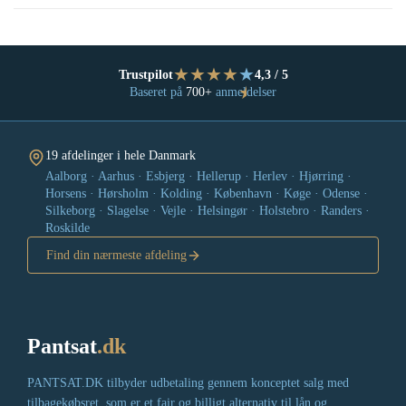
★
★
★
★
★
Trustpilot
4,3 / 5
★
Baseret på
700+
anmeldelser
19 afdelinger i hele Danmark
Aalborg · Aarhus · Esbjerg · Hellerup · Herlev · Hjørring ·
Horsens · Hørsholm · Kolding · København · Køge · Odense ·
Silkeborg · Slagelse · Vejle · Helsingør · Holstebro · Randers ·
Roskilde
Find din nærmeste afdeling
Pantsat
.dk
PANTSAT.DK tilbyder udbetaling gennem konceptet salg med
tilbagekøbsret, som er et fair og billigt alternativ til lån og