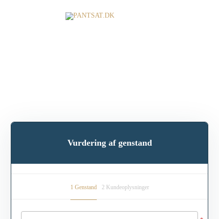
Få en gratis vurdering af dine genstande.
Vil du gerne vide hvor meget du kan få udbetalt for din
genstand? Udfyld ansøgningen nedenfor
Vurdering af genstand
1
Genstand
2
Kundeoplysninger