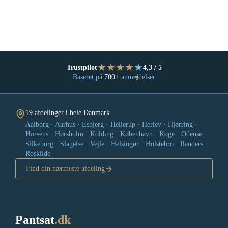
★
★
★
★
★
Trustpilot
4,3 / 5
★
Baseret på
700+
anmeldelser
19 afdelinger i hele Danmark
Aalborg · Aarhus · Esbjerg · Hellerup · Herlev · Hjørring ·
Horsens · Hørsholm · Kolding · København · Køge · Odense ·
Silkeborg · Slagelse · Vejle · Helsingør · Holstebro · Randers ·
Roskilde
Find din nærmeste afdeling
Pantsat
.dk