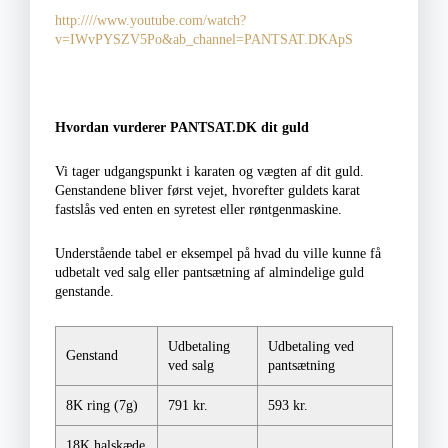
http:////www.youtube.com/watch?
v=IWvPYSZV5Po&ab_channel=PANTSAT.DKApS
Hvordan vurderer PANTSAT.DK dit guld
Vi tager udgangspunkt i karaten og vægten af dit guld.
Genstandene bliver først vejet, hvorefter guldets karat
fastslås ved enten en syretest eller røntgenmaskine.
Understående tabel er eksempel på hvad du ville kunne få
udbetalt ved salg eller pantsætning af almindelige guld
genstande.
Udbetaling
Udbetaling ved
Genstand
ved salg
pantsætning
8K ring (7g)
791 kr.
593 kr.
18K halskæde