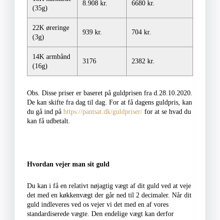
8.908 kr.
6680 kr.
(35g)
22K øreringe
939 kr.
704 kr.
(3g)
14K armbånd
3176
2382 kr.
(16g)
Obs. Disse priser er baseret på guldprisen fra d.28.10.2020.
De kan skifte fra dag til dag. For at få dagens guldpris, kan
du gå ind på
https://pantsat.dk/guldpriser/
for at se hvad du
kan få udbetalt.
Hvordan vejer man sit guld
Du kan i få en relativt nøjagtig vægt af dit guld ved at veje
det med en køkkenvægt der går ned til 2 decimaler. Når dit
guld indleveres ved os vejer vi det med en af vores
standardiserede vægte. Den endelige vægt kan derfor