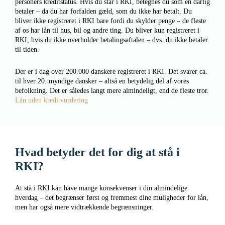
personers kreditstatus. Hvis du står i RKI, betegnes du som en dårlig
betaler – da du har forfalden gæld, som du ikke har betalt. Du
bliver ikke registreret i RKI bare fordi du skylder penge – de fleste
af os har lån til hus, bil og andre ting. Du bliver kun registreret i
RKI, hvis du ikke overholder betalingsaftalen – dvs. du ikke betaler
til tiden.
Der er i dag over 200.000 danskere registreret i RKI. Det svarer ca.
til hver 20. myndige dansker – altså en betydelig del af vores
befolkning. Det er således langt mere almindeligt, end de fleste tror.
Lån uden kreditvurdering
Hvad betyder det for dig at stå i
RKI?
At stå i RKI kan have mange konsekvenser i din almindelige
hverdag – det begrænser først og fremmest dine muligheder for lån,
men har også mere vidtrækkende begrænsninger.