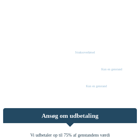
Vi udbetaler pengene via bankoverførsel til dig så snart
genstanden er indleveret til os i en af vores afdelinger. Det
er også muligt at sende gratis med posten.
HURTIG UDBETALING
Straksoverførsel
KRÆVER IKKE KREDIT VURDERING
Kun en genstand
KRÆVER IKKE KAUTIONIST
Kun en genstand
Ansøg om udbetaling
Vi udbetaler op til 75% af genstandens værdi