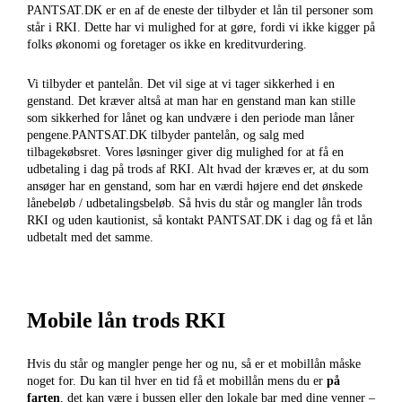
PANTSAT.DK er en af de eneste der tilbyder et lån til personer som
står i RKI. Dette har vi mulighed for at gøre, fordi vi ikke kigger på
folks økonomi og foretager os ikke en kreditvurdering.
Vi tilbyder et pantelån. Det vil sige at vi tager sikkerhed i en
genstand. Det kræver altså at man har en genstand man kan stille
som sikkerhed for lånet og kan undvære i den periode man låner
pengene.PANTSAT.DK tilbyder pantelån, og salg med
tilbagekøbsret. Vores løsninger giver dig mulighed for at få en
udbetaling i dag på trods af RKI. Alt hvad der kræves er, at du som
ansøger har en genstand, som har en værdi højere end det ønskede
lånebeløb / udbetalingsbeløb. Så hvis du står og mangler lån trods
RKI og uden kautionist, så kontakt PANTSAT.DK i dag og få et lån
udbetalt med det samme.
Mobile lån trods RKI
Hvis du står og mangler penge her og nu, så er et mobillån måske
noget for. Du kan til hver en tid få et mobillån mens du er
på
farten
, det kan være i bussen eller den lokale bar med dine venner –