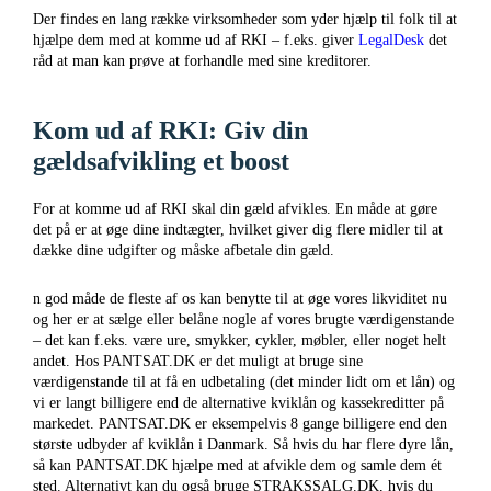
Der findes en lang række virksomheder som yder hjælp til folk til at
hjælpe dem med at komme ud af RKI – f.eks. giver
LegalDesk
det
råd at man kan prøve at forhandle med sine kreditorer.
Kom ud af RKI: Giv din
gældsafvikling et boost
For at komme ud af RKI skal din gæld afvikles. En måde at gøre
det på er at øge dine indtægter, hvilket giver dig flere midler til at
dække dine udgifter og måske afbetale din gæld.
n god måde de fleste af os kan benytte til at øge vores likviditet nu
og her er at sælge eller belåne nogle af vores brugte værdigenstande
– det kan f.eks. være ure, smykker, cykler, møbler, eller noget helt
andet. Hos PANTSAT.DK er det muligt at bruge sine
værdigenstande til at få en udbetaling (det minder lidt om et lån) og
vi er langt billigere end de alternative kviklån og kassekreditter på
markedet. PANTSAT.DK er eksempelvis 8 gange billigere end den
største udbyder af kviklån i Danmark. Så hvis du har flere dyre lån,
så kan PANTSAT.DK hjælpe med at afvikle dem og samle dem ét
sted. Alternativt kan du også bruge STRAKSSALG.DK, hvis du