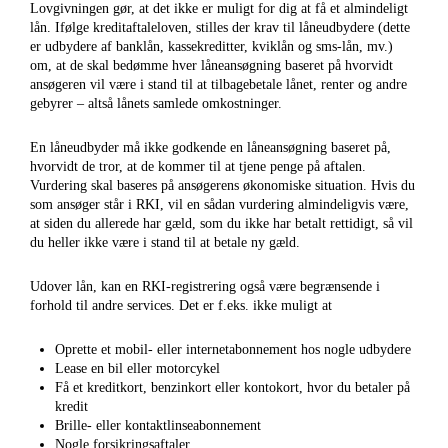
Lovgivningen gør, at det ikke er muligt for dig at få et almindeligt
lån. Ifølge kreditaftaleloven, stilles der krav til låneudbydere (dette
er udbydere af banklån, kassekreditter, kviklån og sms-lån, mv.)
om, at de skal bedømme hver låneansøgning baseret på hvorvidt
ansøgeren vil være i stand til at tilbagebetale lånet, renter og andre
gebyrer – altså lånets samlede omkostninger.
En låneudbyder må ikke godkende en låneansøgning baseret på,
hvorvidt de tror, at de kommer til at tjene penge på aftalen.
Vurdering skal baseres på ansøgerens økonomiske situation. Hvis du
som ansøger står i RKI, vil en sådan vurdering almindeligvis være,
at siden du allerede har gæld, som du ikke har betalt rettidigt, så vil
du heller ikke være i stand til at betale ny gæld.
Udover lån, kan en RKI-registrering også være begrænsende i
forhold til andre services. Det er f.eks. ikke muligt at
Oprette et mobil- eller internetabonnement hos nogle udbydere
Lease en bil eller motorcykel
Få et kreditkort, benzinkort eller kontokort, hvor du betaler på
kredit
Brille- eller kontaktlinseabonnement
Nogle forsikringsaftaler