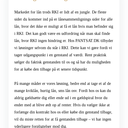
Markedet for lån trods RKI er lidt af en jungle. De fleste
sider du kommer ind på er lånesammenlignings sider for alle
lån, hvor det ikke er muligt at få et lån hvis man befinder sig
i RKI. Det kan godt være en udfordring når man skal finde
lån, hvor RKI ingen hindring er. Hos PANTSAT.DK tilbyder
vi løsninger selvom du står i RKI. Dette kan vi gøre fordi vi
tager udgangspunkt i en genstand af værdi. Rent praktisk
sælger du faktisk genstanden til os og så har du muligheden
for at købe den tilbage på et senere tidspunkt.
På mange måder er vores løsning, bedre end at tage et af de
mange kviklån, hurtig lån, sms lån osv. Fordi hos os kan du
aldrig gældsætte dig eller ende ud i en gældspiral hvor du
ender med at blive ædt op af renter. Hvis du vælger ikke at
forlænge din kontrakt hos os eller købe din genstand tilbage,
vil du miste retten for at få gentanden tilbage – vi har ingen
yderligere forpligtelser mod dig.