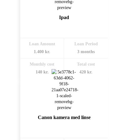
Ipad
Loan Amount
Loan Period
1.400 kr.
3 months
Monthly cost
Total cost
140 kr.
420 kr.
Canon kamera med linse