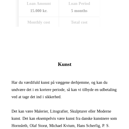
Loan Amount
Loan Period
15.000 kr.
5 months
Monthly cost
Total cost
825 kr.
4.125 kr.
Kunst
Har du værdifuld kunst på væggene derhjemme, og kan du
undvære det i en kortere periode, så kan vi tilbyde en udbetaling
ved at tage det ind i sikkerhed.
Det kan være Malerier, Litografier, Skulpturer eller Moderne
kunst. Det kan eksempelvis være kunst fra danske kunstnere som
Hornsleth, Olaf Storø, Michael Kvium, Hans Scherfig, P. S.