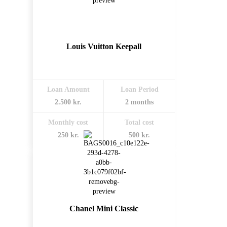
Louis Vuitton Keepall
Loan Amount
Loan Period
2.500 kr.
2 months
Monthly cost
Total cost
250 kr.
500 kr.
Chanel Mini Classic