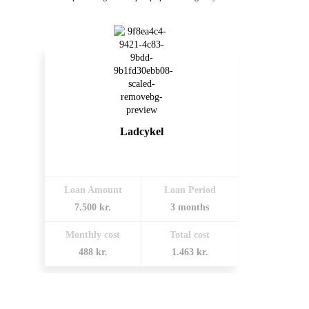
Ladcykel
Loan Amount
Loan Period
7.500 kr.
3 months
Monthly cost
Total cost
488 kr.
1.463 kr.