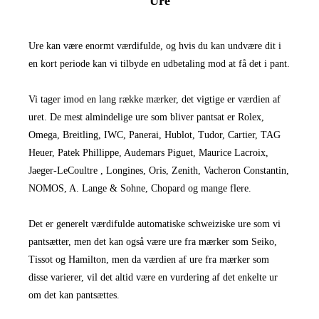
Ure
Ure kan være enormt værdifulde, og hvis du kan undvære dit i
en kort periode kan vi tilbyde en udbetaling mod at få det i pant.
Vi tager imod en lang række mærker, det vigtige er værdien af
uret. De mest almindelige ure som bliver pantsat er Rolex,
Omega, Breitling, IWC, Panerai, Hublot, Tudor, Cartier, TAG
Heuer, Patek Phillippe, Audemars Piguet, Maurice Lacroix,
Jaeger-LeCoultre , Longines, Oris, Zenith, Vacheron Constantin,
NOMOS, A. Lange & Sohne, Chopard og mange flere.
Det er generelt værdifulde automatiske schweiziske ure som vi
pantsætter, men det kan også være ure fra mærker som Seiko,
Tissot og Hamilton, men da værdien af ure fra mærker som
disse varierer, vil det altid være en vurdering af det enkelte ur
om det kan pantsættes.