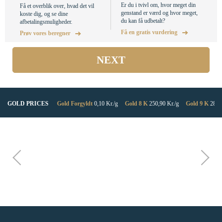
Er du i tvivl om, hvor meget din
Få et overblik over, hvad det vil
genstand er værd og hvor meget,
koste dig, og se dine
du kan få udbetalt?
afbetalingsmuligheder.
Få en gratis vurdering
Prøv vores beregner
NEXT
GOLD PRICES
Gold
Forgyldt
0,10 Kr./g
Gold
8 K
250,90 Kr./g
Gold
9 K
282,2
Gold
14 K
439,07 Kr./g
Gold
18 K
564,52 Kr./g
Gold
21 K
695,
Gold
21,6 K
705,00 Kr./g
Gold
22 K
720,00 Kr./g
Gold
24 K
82
Gold
Guldbar
856,00 Kr./g
Omtalt i