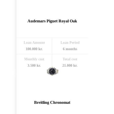
Audemars Piguet Royal Oak
Loan Amount
Loan Period
100.000 kr.
6 months
Monthly cost
Total cost
3.500 kr.
21.000 kr.
Breitling Chronomat