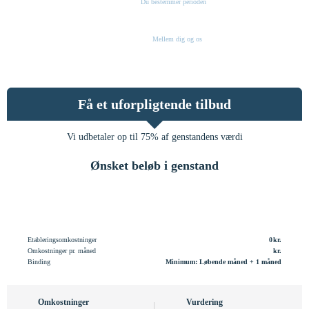
INGEN BINDING
Du bestemmer perioden
FULD DISKRETION
Mellem dig og os
Få et uforpligtende tilbud
Vi udbetaler op til 75% af genstandens værdi
Ønsket beløb i genstand
Etableringsomkostninger
0
Omkostninger pr. måned
Binding
Minimum: Løbende måned + 1 måned
Omkostninger
Vurdering