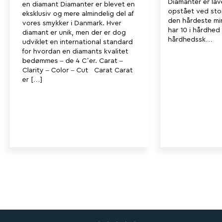
Diamanter er lav
en diamant Diamanter er blevet en
opstået ved stor
eksklusiv og mere almindelig del af
den hårdeste min
vores smykker i Danmark. Hver
har 10 i hårdhe
diamant er unik, men der er dog
hårdhedssk…
udviklet en international standard
for hvordan en diamants kvalitet
bedømmes – de 4 C’er. Carat –
Clarity – Color – Cut Carat Carat
er […]