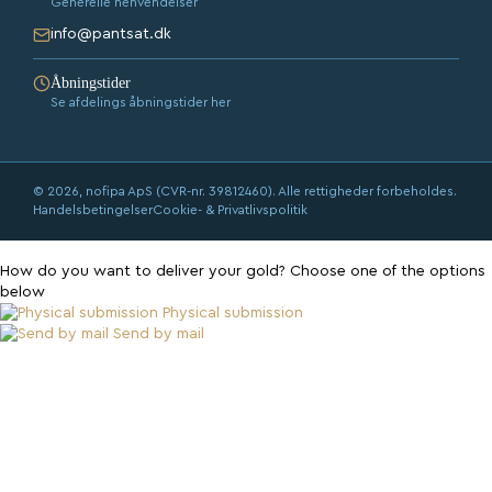
Generelle henvendelser
info@pantsat.dk
Åbningstider
Se afdelings åbningstider her
© 2026, nofipa ApS (CVR-nr. 39812460). Alle rettigheder forbeholdes.
Handelsbetingelser
Cookie- & Privatlivspolitik
How do you want to deliver your gold?
Choose one of the options
below
Physical submission
Send by mail