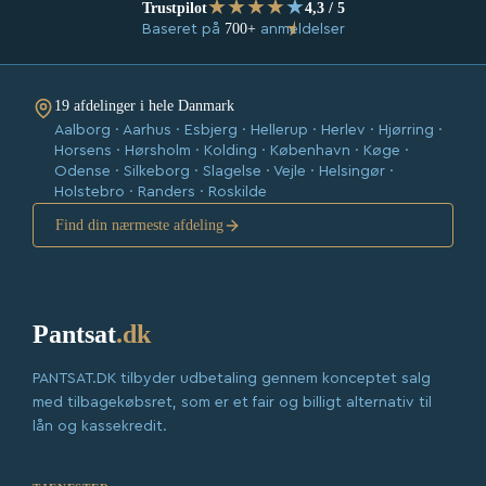
★
★
★
★
★
Trustpilot
4,3 / 5
★
700+
Baseret på
anmeldelser
19 afdelinger i hele Danmark
Aalborg · Aarhus · Esbjerg · Hellerup · Herlev · Hjørring ·
Horsens · Hørsholm · Kolding · København · Køge ·
Odense · Silkeborg · Slagelse · Vejle · Helsingør ·
Holstebro · Randers · Roskilde
Find din nærmeste afdeling
Pantsat
.dk
PANTSAT.DK tilbyder udbetaling gennem konceptet salg
med tilbagekøbsret, som er et fair og billigt alternativ til
lån og kassekredit.