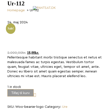
Ur-112
homepage
>
Ur-112
24. maj 2024
Sale!
Original
Current
18,00
kr.
2.000,00
kr.
price
price
Pellentesque habitant morbi tristique senectus et netus et
was:
is:
malesuada fames ac turpis egestas. Vestibulum tortor
2.000,00kr..
18,00kr..
quam, feugiat vitae, ultricies eget, tempor sit amet, ante.
Donec eu libero sit amet quam egestas semper. Aenean
ultricies mi vitae est. Mauris placerat eleifend leo.
1 in stock
Ur-
Tilføj til kurv
112
quantity
SKU:
Woo-beanie-logo
Category:
Ure