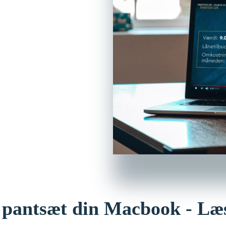
under 1
r pantsæt din Macbook - Læ