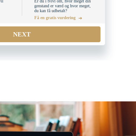
il
Er du i tvivl om, hvor meget din
genstand er værd og hvor meget,
du kan få udbetalt?
Få en gratis vurdering
NEXT