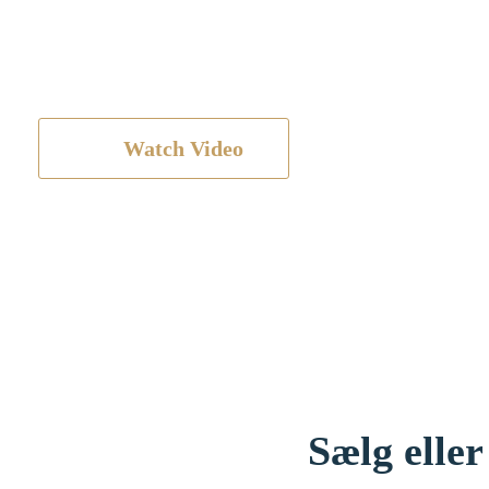
Forstå vores koncept på 
minut
Watch Video
Sælg elle