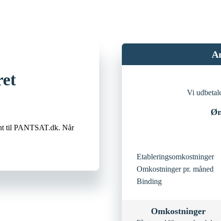
A
ret
Vi udbetal
Øn
ant til PANTSAT.dk. Når
Etableringsomkostninger
Omkostninger pr. måned
Binding
Omkostninger