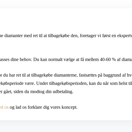
amanter med ret til at tilbagekøbe den, foretager vi først en ekspert
ilpasses dine behov. Du kan normalt vælge at få mellem 40-60 % af diama
 du har ret til at tilbagekøbe diamanterne, fastsættes på baggrund af hv
agekøbsperiode være. Under tilbagekøbsperioden, kan du når som helst t
er gået, siden du modtog din udbetaling.
ed os
og lad os forklare dig vores koncept.