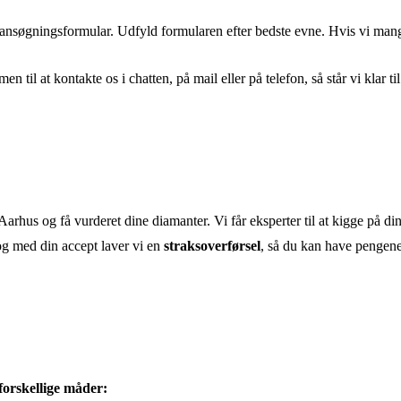
e ansøgningsformular. Udfyld formularen efter bedste evne. Hvis vi mang
 til at kontakte os i chatten, på mail eller på telefon, så står vi klar ti
rhus og få vurderet dine diamanter. Vi får eksperter til at kigge på dine 
 og med din accept laver vi en
straksoverførsel
, så du kan have pengen
forskellige måder: