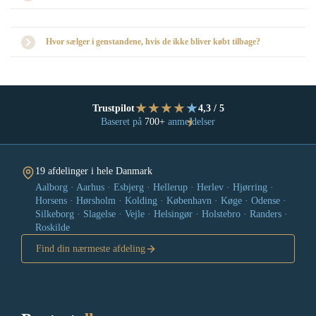
Hvor sælger i genstandene, hvis de ikke bliver købt tilbage?
★
★
★
★
★
Trustpilot
4,3 / 5
★
Baseret på
700+
anmeldelser
19 afdelinger i hele Danmark
Aalborg · Aarhus · Esbjerg · Hellerup · Herlev · Hjørring ·
Horsens · Hørsholm · Kolding · København · Køge · Odense ·
Silkeborg · Slagelse · Vejle · Helsingør · Holstebro · Randers ·
Roskilde
Find din nærmeste afdeling