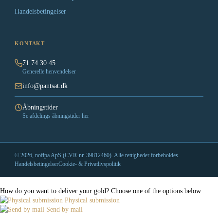
Handelsbetingelser
KONTAKT
71 74 30 45
Generelle henvendelser
info@pantsat.dk
Åbningstider
Se afdelings åbningstider her
© 2026, nofipa ApS (CVR-nr. 39812460). Alle rettigheder forbeholdes.
Handelsbetingelser
Cookie- & Privatlivspolitik
How do you want to deliver your gold?
Choose one of the options below
Physical submission
Send by mail