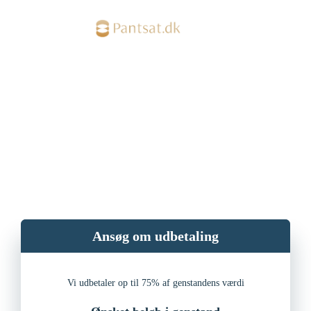
RKI er ingen hindring for
at få et lån hos os
PANTSAT.DK tilbyder lån – RKI er ingen hindring.
Læs mere nedenfor
Ansøg om udbetaling
Vi udbetaler op til 75% af genstandens værdi