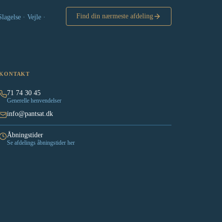
Find din nærmeste afdeling
agelse · Vejle ·
KONTAKT
71 74 30 45
Generelle henvendelser
info@pantsat.dk
Åbningstider
Se afdelings åbningstider her