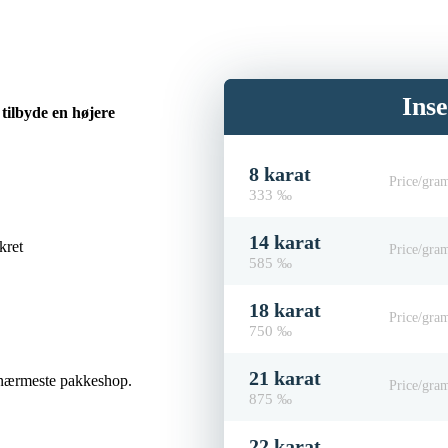
Ins
 tilbyde en højere
8 karat
Price/gra
333 ‰
14 karat
kret
Price/gra
585 ‰
18 karat
Price/gra
750 ‰
21 karat
in nærmeste pakkeshop.
Price/gra
875 ‰
22 karat