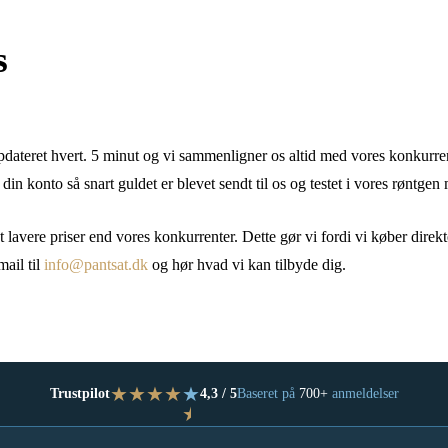
s
pdateret hvert. 5 minut og vi sammenligner os altid med vores konkurren
n konto så snart guldet er blevet sendt til os og testet i vores røntgen
t lavere priser end vores konkurrenter. Dette gør vi fordi vi køber direkt
mail til
info@pantsat.dk
og hør hvad vi kan tilbyde dig.
★
★
★
★
★
Trustpilot
4,3 / 5
Baseret på
700+
anmeldelser
★