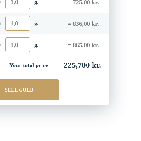
g.
m
YOUR PRICE
g.
m
YOUR PRICE
g.
m
225,700 kr.
Your total price
SELL GOLD