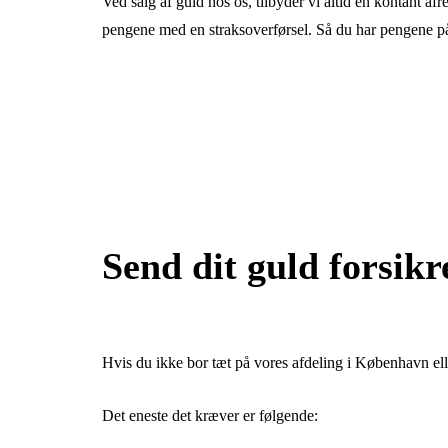
Ved salg af guld hos os, tilbyder vi altid en kontant a
pengene med en straksoverførsel. Så du har pengene på 
Send dit guld forsikr
Hvis du ikke bor tæt på vores afdeling i København elle
Det eneste det kræver er følgende: