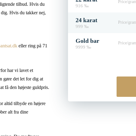
Price/gra
ligtende tilbud. Hvis du
916 ‰
 dig. Hvis du takker nej,
24 karat
Price/gra
999 ‰
Gold bar
Price/gra
antsat.dk
eller ring på 71
9999 ‰
or har vi lavet et
 gøre det let for dig at
at få den højeste guldpris.
r altid tilbyde en højere
ber alt fra dine