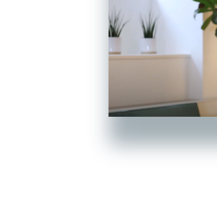
rdan du
TSAT.DK