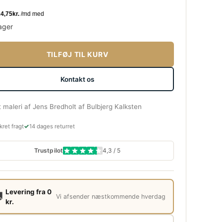
ager
TILFØJ TIL KURV
Kontakt os
maleri af Jens Bredholt af Bulbjerg Kalksten
✓
kret fragt
14 dages returret
Trustpilot
4,3 / 5
Levering fra 0

Vi afsender næstkommende hverdag
kr.