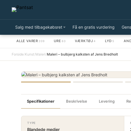
Salg med tilbagekøbsret
Få en gratis vurdering
Gens
ALLE VARER
URE
VÆRKTØJ
LYD
AN
209
63
4
5
Forside
/
Kunst
/
Maleri
/
Maleri – bulbjerg kalksten af Jens Bredholt
Specifikationer
Beskrivelse
Levering
Re
TYPE
Blandede medier