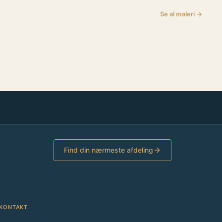
Se al maleri →
Find din nærmeste afdeling
KONTAKT