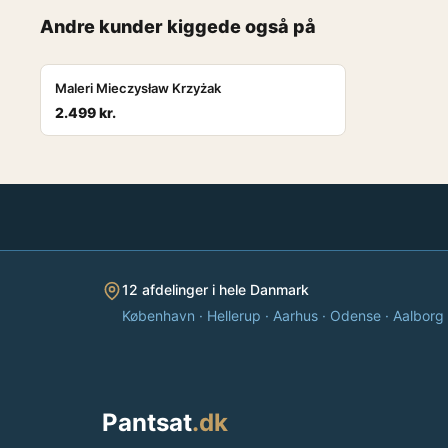
Andre kunder kiggede også på
POPULÆR
Maleri Mieczysław Krzyżak
2.499 kr.
12 afdelinger i hele Danmark
København · Hellerup · Aarhus · Odense · Aalborg · 
Pantsat
.dk