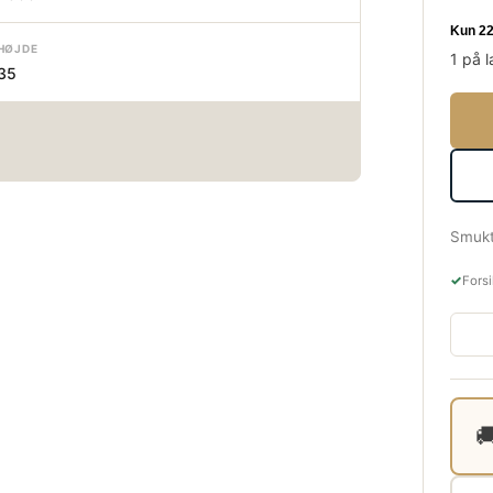
HØJDE
1 på l
35
Smukt 
✓
Forsi
