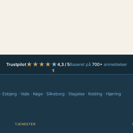
★
★
★
★
★
Trustpilot
4,3 / 5
Baseret på
700+
anmeldelser
★
Esbjerg · Vejle · Køge · Silkeborg · Slagelse · Kolding · Hjørring
TJENESTER