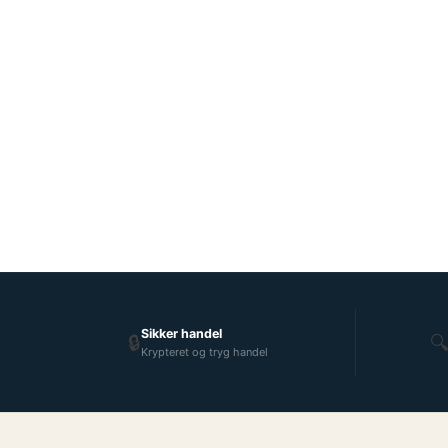
Sikker handel
🔒

Krypteret og tryg handel