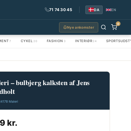
71 74 30 45
DA
EN
0
Nye ankomster
MENT
CYKEL
FASHION
INTERIØR
SPORTSUDST
7
20
3
24
eri – bulbjerg kalksten af Jens
dholt
14178
·
Maleri
9 kr.