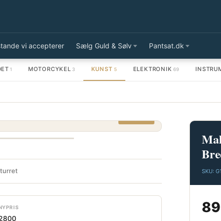
tande vi accepterer
Sælg Guld & Sølv
Pantsat.dk
DET
MOTORCYKEL
KUNST
ELEKTRONIK
INSTRU
1
3
5
69
POPULÆR
Mal
Bre
turret
SKU: G
89
NYPRIS
2800