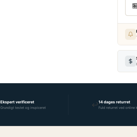

Ekspert verificeret
14 dages returret

↩
Grundigt testet og inspiceret
Fuld returret ved online