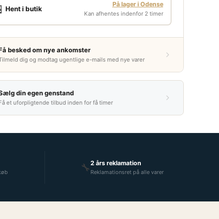
På lager i Odense

Hent i butik
Kan afhentes indenfor 2 timer
Få besked om nye ankomster
Tilmeld dig og modtag ugentlige e-mails med nye varer
Sælg din egen genstand
Få et uforpligtende tilbud inden for få timer
2 års reklamation
🔧
 køb
Reklamationsret på alle varer