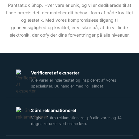
Pantsat.dk Shop
. Hver vare er unik, og vi er dedikerede til at
finde præcis det, der matcher dit behov i form af både kvalitet
og æstetik. Med vores kompromisløse tilgang til
gennemsigtighed og kvalitet, er vi sikre på, at du vil finde
elektronik, der opfylder dine forventninger på alle niveauer.
Verificeret af eksperter
Alle varer er nøje testet og inspiceret af vores
specialister. Du handler med ro i sindet.
2 års reklamationsret
Vi giver 2 års reklamationsret på alle varer og 14
dages returret ved online køb.