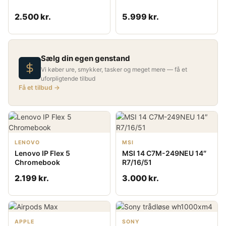
2.500 kr.
5.999 kr.
Sælg din egen genstand
Vi køber ure, smykker, tasker og meget mere — få et
uforpligtende tilbud
Få et tilbud →
LENOVO
MSI
Lenovo IP Flex 5
MSI 14 C7M-249NEU 14″
Chromebook
R7/16/51
2.199 kr.
3.000 kr.
APPLE
SONY