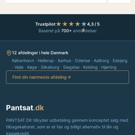
★
★
★
★
★
Trustpilot
4,3 / 5
★
Baseret på
700+
anmeldelser
12 afdelinger i hele Danmark
København · Hellerup · Aarhus · Odense · Aalborg · Esbjerg
· Vejle · Køge · Silkeborg · Slagelse · Kolding · Hjørring
Find din nærmeste afdeling
Pantsat
.dk
PANTSAT.DK tilbyder udbetaling gennem konceptet salg med
tilbagekøbsret, som er et fair og billigt alternativ til lån og
kassekredit.