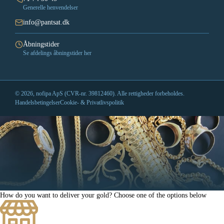
Generelle henvendelser
info@pantsat.dk
Åbningstider
Se afdelings åbningstider her
© 2026, nofipa ApS (CVR-nr. 39812460). Alle rettigheder forbeholdes.
Handelsbetingelser
Cookie- & Privatlivspolitik
How do you want to deliver your gold?
Choose one of the options below