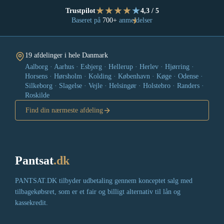
★
★
★
★
★
Trustpilot
4,3 / 5
★
Baseret på
700+
anmeldelser
19 afdelinger i hele Danmark
Aalborg · Aarhus · Esbjerg · Hellerup · Herlev · Hjørring ·
Horsens · Hørsholm · Kolding · København · Køge · Odense ·
Silkeborg · Slagelse · Vejle · Helsingør · Holstebro · Randers ·
Roskilde
Find din nærmeste afdeling
Pantsat
.dk
PANTSAT.DK tilbyder udbetaling gennem konceptet salg med
tilbagekøbsret, som er et fair og billigt alternativ til lån og
kassekredit.