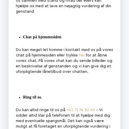
os sammen med stand og hvad der ellers kan
hjælpe os med at lave en nøjagtig vurdering af din
genstand
Chat på hjemmesiden
Du kan meget let komme i kontakt med os på vores
chat på hjemmesiden eller trykke
her
for at åbne
vores chat. På vores chat kan du sende billeder og
en beskrivelse af genstanden og vi kan give dig et
uforpligtende lånetilbud over chatten.
Ring til os.
Du kan altid ringe til os på
+45 71 74 30 45
– Vi
sidder altid klar på telefonen til at hjælpe med dig
med eventuelle spørgsmål. Det kan også være
muligt at få foretaget en uforpligtende vurdering i