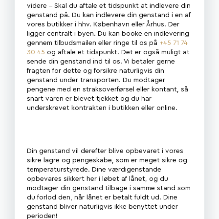
videre – Skal du aftale et tidspunkt at indlevere din
genstand på. Du kan indlevere din genstand i en af
vores butikker i hhv. København eller Århus. Der
ligger centralt i byen. Du kan booke en indlevering
gennem tilbudsmailen eller ringe til os på
+45 71 74
30 45
og aftale et tidspunkt. Det er også muligt at
sende din genstand ind til os. Vi betaler gerne
fragten for dette og forsikre naturligvis din
genstand under transporten. Du modtager
pengene med en straksoverførsel eller kontant, så
snart varen er blevet tjekket og du har
underskrevet kontrakten i butikken eller online.
Din genstand vil derefter blive opbevaret i vores
sikre lagre og pengeskabe, som er meget sikre og
temperaturstyrede. Dine værdigenstande
opbevares sikkert her i løbet af lånet, og du
modtager din genstand tilbage i samme stand som
du forlod den, når lånet er betalt fuldt ud. Dine
genstand bliver naturligvis ikke benyttet under
perioden!