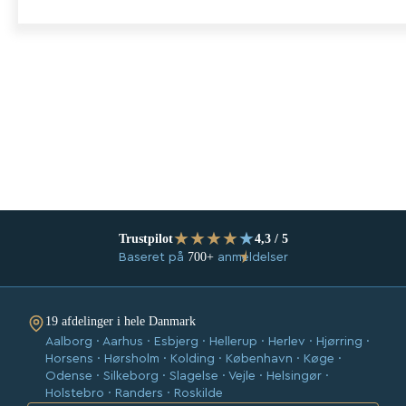
★
★
★
★
★
Trustpilot
4,3 / 5
★
700+
Baseret på
anmeldelser
19 afdelinger i hele Danmark
Aalborg · Aarhus · Esbjerg · Hellerup · Herlev · Hjørring ·
Horsens · Hørsholm · Kolding · København · Køge ·
Odense · Silkeborg · Slagelse · Vejle · Helsingør ·
Holstebro · Randers · Roskilde