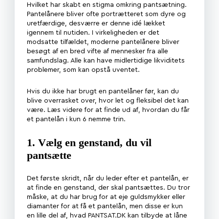
Hvilket har skabt en stigma omkring pantsætning.
Pantelånere bliver ofte portrætteret som dyre og
uretfærdige, desværre er denne idé lækket
igennem til nutiden. I virkeligheden er det
modsatte tilfældet, moderne pantelånere bliver
besøgt af en bred vifte af mennesker fra alle
samfundslag. Alle kan have midlertidige likviditets
problemer, som kan opstå uventet.
Hvis du ikke har brugt en pantelåner før, kan du
blive overrasket over, hvor let og fleksibel det kan
være. Læs videre for at finde ud af, hvordan du får
et pantelån i kun 6 nemme trin.
1.
Vælg en genstand, du vil
pantsætte
Det første skridt, når du leder efter et pantelån, er
at finde en genstand, der skal pantsættes. Du tror
måske, at du har brug for at eje guldsmykker eller
diamanter for at få et pantelån, men disse er kun
en lille del af, hvad PANTSAT.DK kan tilbyde at låne