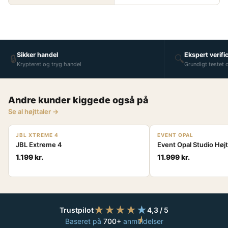
Sikker handel
Ekspert verifi
🔒
🔍
Krypteret og tryg handel
Grundigt testet 
Andre kunder kiggede også på
Se al højttaler →
POPULÆR
JBL XTREME 4
EVENT OPAL
JBL Extreme 4
Event Opal Studio Højt
1.199 kr.
11.999 kr.
★
★
★
★
★
Trustpilot
4,3 / 5
★
Baseret på
700+
anmeldelser