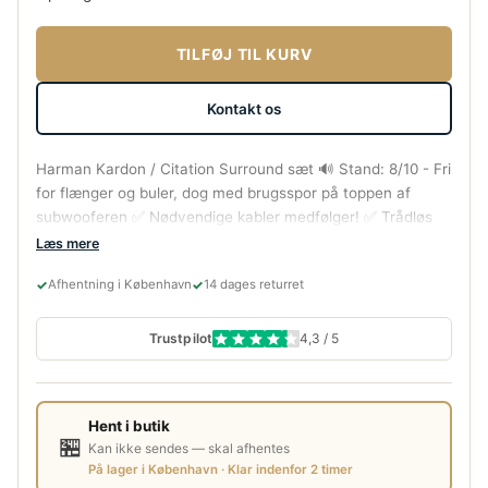
TILFØJ TIL KURV
Kontakt os
Harman Kardon / Citation Surround sæt 🔊 Stand: 8/10 - Fri
for flænger og buler, dog med brugsspor på toppen af
subwooferen ✅ Nødvendige kabler medfølger! ✅ Trådløs
tilslutning via Wi-Fi & Bluetooth Gennemtjekket af vores
Læs mere
eksperter! ✅ Sættet er i tekstil grå og består af Citation
✓
✓
Afhentning i København
14 dages returret
Sub (Subwoofer) og Citation One Duo MK2 (Højtalere)🔊
Trustpilot
4,3 / 5
Hent i butik
🏪
Kan ikke sendes — skal afhentes
På lager i København · Klar indenfor 2 timer