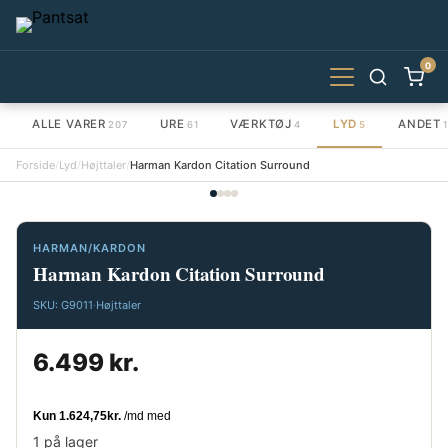
0
ALLE VARER
URE
VÆRKTØJ
LYD
ANDET
207
61
4
5
1
Forside
/
Lyd
/
Højttaler
/
Harman Kardon Citation Surround
HARMAN/KARDON
Harman Kardon Citation Surround
SKU: G9011
·
Højttaler
6.499 kr.
1 på lager