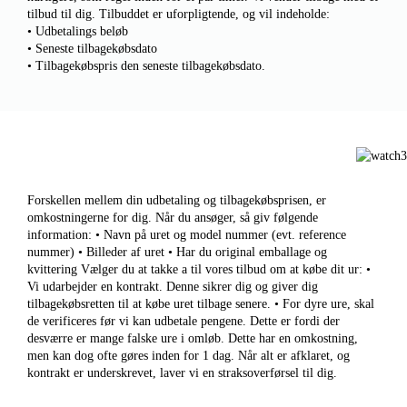
tilbud til dig. Tilbuddet er uforpligtende, og vil indeholde:
• Udbetalings beløb
• Seneste tilbagekøbsdato
• Tilbagekøbspris den seneste tilbagekøbsdato.
Forskellen mellem din udbetaling og tilbagekøbsprisen, er
omkostningerne for dig. Når du ansøger, så giv følgende
information: • Navn på uret og model nummer (evt. reference
nummer) • Billeder af uret • Har du original emballage og
kvittering Vælger du at takke a til vores tilbud om at købe dit ur: •
Vi udarbejder en kontrakt. Denne sikrer dig og giver dig
tilbagekøbsretten til at købe uret tilbage senere. • For dyre ure, skal
de verificeres før vi kan udbetale pengene. Dette er fordi der
desværre er mange falske ure i omløb. Dette har en omkostning,
men kan dog ofte gøres inden for 1 dag. Når alt er afklaret, og
kontrakt er underskrevet, laver vi en straksoverførsel til dig.