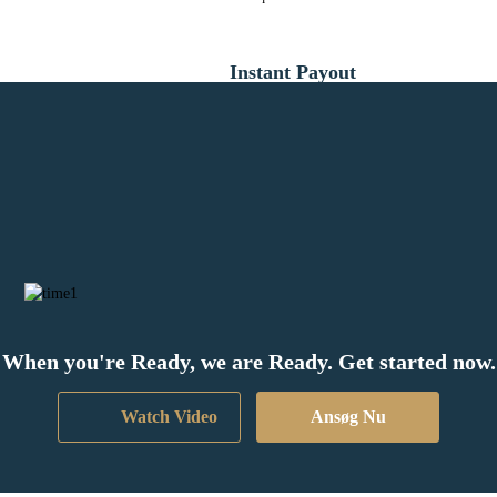
Instant Payout
Lorem ipsum dolor sit ent a amet, consectetur adipiscing odos
elit. Suspendisse a arcu aliquam, venenatis sapien quis, congue
odio. Aliquam in eleifend arcu.
When you're Ready, we are Ready. Get started now.
Watch Video
Ansøg Nu