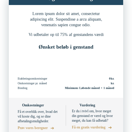
Lorem ipsum dolor sit amet, consectetur
adipiscing elit. Suspendisse a arcu aliquam,
venenatis sapien congue odio.
Vi udbetaler op til 75% af genstandens værdi
Ønsket beløb i genstand
Etableringsomkostninger
0
Omkostninger pr. måned
Binding
Minimum: Løbende måned + 1 måned
Omkostninger
Vurdering
Er du i tvivl om, hvor meget
Få et overblik over, hvad det
din genstand er værd og hvor
vil koste dig, og se dine
meget, du kan få udbetalt?
afbetalingsmuligheder.
Få en gratis vurdering
Prøv vores beregner