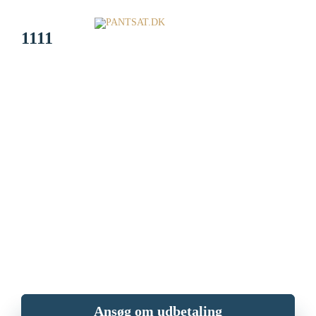
1111
Sælg dit ur og køb det
tilbage igen.
Har du et værdifuldt ur og står du og mangler penge? Sælg dit ur og
få penge i dag mod at indlevere det til PANTSAT.dk. Når du er
parat, kan du købe uret tilbage.
Ansøg om udbetaling