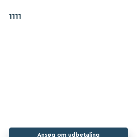
1111
Sælg dit ur og køb det
tilbage igen.
Har du et værdifuldt ur og står du og mangler penge?
Sælg dit ur og få penge i dag mod at indlevere det til
PANTSAT.dk. Når du er parat, kan du købe uret tilbage.
Ansøg om udbetaling