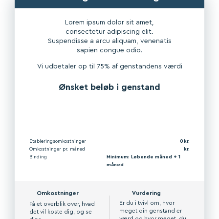
Lorem ipsum dolor sit amet,
consectetur adipiscing elit.
Suspendisse a arcu aliquam, venenatis
sapien congue odio.
Vi udbetaler op til 75% af genstandens værdi
Ønsket beløb i genstand
Etableringsomkostninger
0
Omkostninger pr. måned
Binding
Minimum: Løbende måned + 1
måned
Omkostninger
Vurdering
Er du i tvivl om, hvor
Få et overblik over, hvad
meget din genstand er
det vil koste dig, og se
værd og hvor meget, du