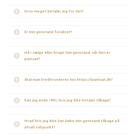
Hvor meget betaler jeg for det?
Er min genstand forsikret?
Må I sælge eller bruge min genstand, når den er
pantsat?
Skal man kreditvurderes hos https://pantsat.dk?
Kan jeg ende i RKI, hvis jeg ikke betaler tilbage?
Hvad hvis jeg ikke kan købe min genstand tilbage på
aftalt tidspunkt?