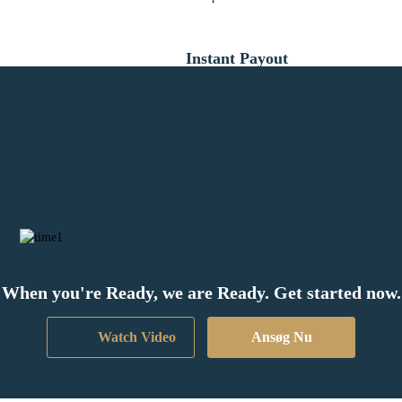
Instant Payout
Lorem ipsum dolor sit ent a amet, consectetur adipiscing odos
elit. Suspendisse a arcu aliquam, venenatis sapien quis, congue
odio. Aliquam in eleifend arcu.
When you're Ready, we are Ready. Get started now.
Watch Video
Ansøg Nu