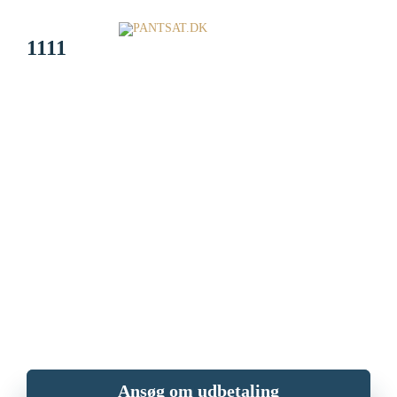
1111
Sælg dit ur og køb det
tilbage igen.
Har du et værdifuldt ur og står du og mangler penge? Sælg dit ur og
få penge i dag mod at indlevere det til PANTSAT.dk. Når du er
parat, kan du købe uret tilbage.
Ansøg om udbetaling