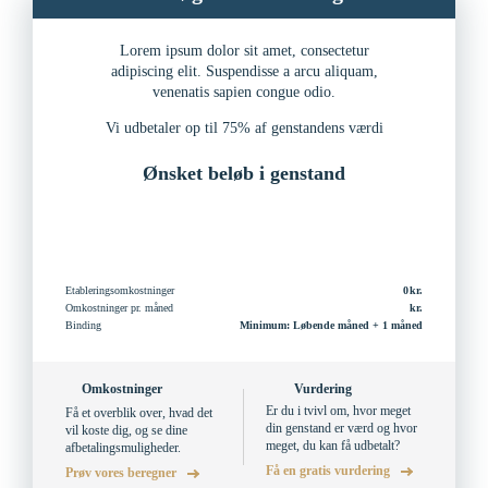
Lorem ipsum dolor sit amet, consectetur
adipiscing elit. Suspendisse a arcu aliquam,
venenatis sapien congue odio.
Vi udbetaler op til 75% af genstandens værdi
Ønsket beløb i genstand
Etableringsomkostninger
0
Omkostninger pr. måned
Binding
Minimum: Løbende måned + 1 måned
Omkostninger
Vurdering
Er du i tvivl om, hvor meget
Få et overblik over, hvad det
din genstand er værd og hvor
vil koste dig, og se dine
meget, du kan få udbetalt?
afbetalingsmuligheder.
Få en gratis vurdering
Prøv vores beregner