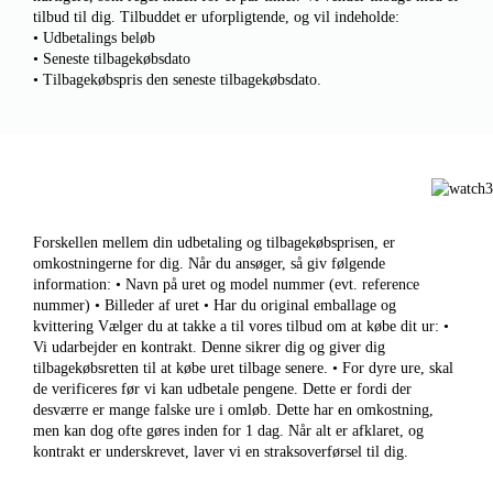
tilbud til dig. Tilbuddet er uforpligtende, og vil indeholde:
• Udbetalings beløb
• Seneste tilbagekøbsdato
• Tilbagekøbspris den seneste tilbagekøbsdato.
Forskellen mellem din udbetaling og tilbagekøbsprisen, er
omkostningerne for dig. Når du ansøger, så giv følgende
information: • Navn på uret og model nummer (evt. reference
nummer) • Billeder af uret • Har du original emballage og
kvittering Vælger du at takke a til vores tilbud om at købe dit ur: •
Vi udarbejder en kontrakt. Denne sikrer dig og giver dig
tilbagekøbsretten til at købe uret tilbage senere. • For dyre ure, skal
de verificeres før vi kan udbetale pengene. Dette er fordi der
desværre er mange falske ure i omløb. Dette har en omkostning,
men kan dog ofte gøres inden for 1 dag. Når alt er afklaret, og
kontrakt er underskrevet, laver vi en straksoverførsel til dig.