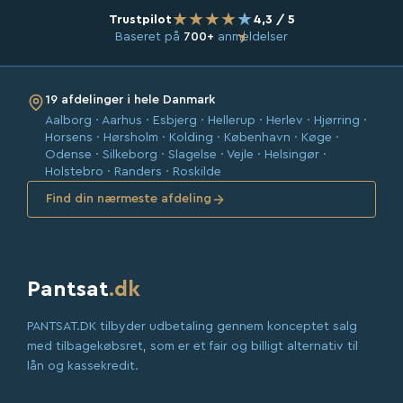
★
★
★
★
★
Trustpilot
4,3 / 5
★
Baseret på
700+
anmeldelser
19 afdelinger i hele Danmark
Aalborg · Aarhus · Esbjerg · Hellerup · Herlev · Hjørring ·
Horsens · Hørsholm · Kolding · København · Køge ·
Odense · Silkeborg · Slagelse · Vejle · Helsingør ·
Holstebro · Randers · Roskilde
Find din nærmeste afdeling
Pantsat
.dk
PANTSAT.DK tilbyder udbetaling gennem konceptet salg
med tilbagekøbsret, som er et fair og billigt alternativ til
lån og kassekredit.