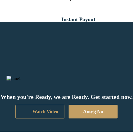
Instant Payout
Lorem ipsum dolor sit ent a amet, consectetur adipiscing odos
elit. Suspendisse a arcu aliquam, venenatis sapien quis, congue
odio. Aliquam in eleifend arcu.
When you're Ready, we are Ready. Get started now.
Watch Video
Ansøg Nu