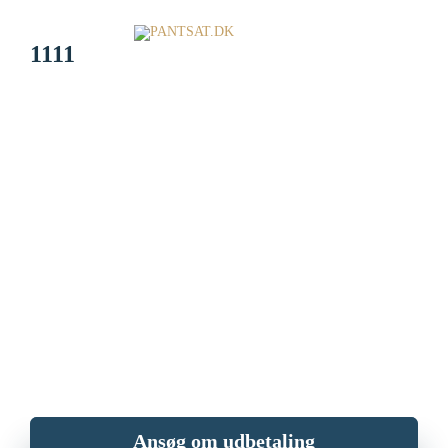
1111
Sælg dit ur og køb det
tilbage igen.
Har du et værdifuldt ur og står du og mangler penge? Sælg dit ur og
få penge i dag mod at indlevere det til PANTSAT.dk. Når du er
parat, kan du købe uret tilbage.
Ansøg om udbetaling