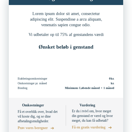
Lorem ipsum dolor sit amet, consectetur
adipiscing elit. Suspendisse a arcu aliquam,
venenatis sapien congue odio.
Vi udbetaler op til 75% af genstandens værdi
Ønsket beløb i genstand
Etableringsomkostninger
0
Omkostninger pr. måned
Binding
Minimum: Løbende måned + 1 måned
Omkostninger
Vurdering
Er du i tvivl om, hvor meget
Få et overblik over, hvad det
din genstand er værd og hvor
vil koste dig, og se dine
meget, du kan få udbetalt?
afbetalingsmuligheder.
Få en gratis vurdering
Prøv vores beregner