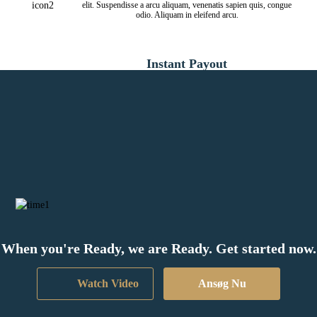
elit. Suspendisse a arcu aliquam, venenatis sapien quis, congue
odio. Aliquam in eleifend arcu.
Instant Payout
Lorem ipsum dolor sit ent a amet, consectetur adipiscing odos
elit. Suspendisse a arcu aliquam, venenatis sapien quis, congue
odio. Aliquam in eleifend arcu.
When you're Ready, we are Ready. Get started now.
Watch Video
Ansøg Nu