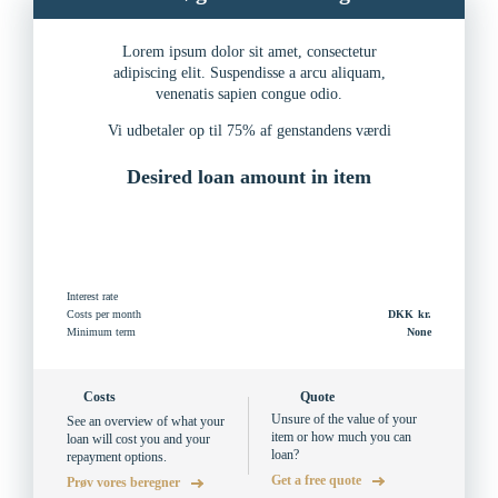
Lorem ipsum dolor sit amet, consectetur
adipiscing elit. Suspendisse a arcu aliquam,
venenatis sapien congue odio.
Vi udbetaler op til 75% af genstandens værdi
Desired loan amount in item
Interest rate
Costs per month
DKK
Minimum term
None
Costs
Quote
Unsure of the value of your
See an overview of what your
item or how much you can
loan will cost you and your
loan?
repayment options.
Get a free quote
Prøv vores beregner