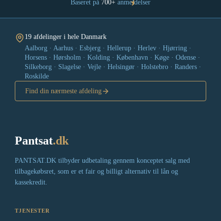
★
Baseret på
700+
anmeldelser
19 afdelinger i hele Danmark
Aalborg · Aarhus · Esbjerg · Hellerup · Herlev · Hjørring ·
Horsens · Hørsholm · Kolding · København · Køge · Odense ·
Silkeborg · Slagelse · Vejle · Helsingør · Holstebro · Randers ·
Roskilde
Find din nærmeste afdeling
Pantsat
.dk
PANTSAT.DK tilbyder udbetaling gennem konceptet salg med
tilbagekøbsret, som er et fair og billigt alternativ til lån og
kassekredit.
TJENESTER