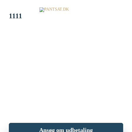
1111
Sælg dit ur og køb det
tilbage igen.
Har du et værdifuldt ur og står du og mangler penge? Sælg dit ur og
få penge i dag mod at indlevere det til PANTSAT.dk. Når du er
parat, kan du købe uret tilbage.
Ansøg om udbetaling