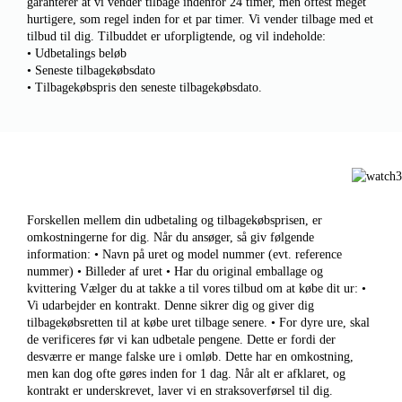
garanterer at vi vender tilbage indenfor 24 timer, men oftest meget
hurtigere, som regel inden for et par timer. Vi vender tilbage med et
tilbud til dig. Tilbuddet er uforpligtende, og vil indeholde:
• Udbetalings beløb
• Seneste tilbagekøbsdato
• Tilbagekøbspris den seneste tilbagekøbsdato.
Forskellen mellem din udbetaling og tilbagekøbsprisen, er
omkostningerne for dig. Når du ansøger, så giv følgende
information: • Navn på uret og model nummer (evt. reference
nummer) • Billeder af uret • Har du original emballage og
kvittering Vælger du at takke a til vores tilbud om at købe dit ur: •
Vi udarbejder en kontrakt. Denne sikrer dig og giver dig
tilbagekøbsretten til at købe uret tilbage senere. • For dyre ure, skal
de verificeres før vi kan udbetale pengene. Dette er fordi der
desværre er mange falske ure i omløb. Dette har en omkostning,
men kan dog ofte gøres inden for 1 dag. Når alt er afklaret, og
kontrakt er underskrevet, laver vi en straksoverførsel til dig.