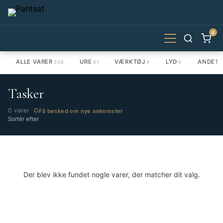
0
ALLE VARER
URE
VÆRKTØJ
LYD
ANDET
208
61
4
5
1
Tasker
0 varer
Få besked om nye ankomster
Sortér efter
Der blev ikke fundet nogle varer, der matcher dit valg.