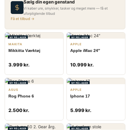
Sælg din egen genstand
Vi køber ure, smykker, tasker og meget mere — få et
uforpligtende tilbud
Få et tilbud →
NY PÅ LAGER
NY PÅ LAGER
MAKITA
APPLE
Mikkitta Værktøj
Apple iMac 24″
3.999 kr.
10.999 kr.
NY PÅ LAGER
NY PÅ LAGER
ASUS
APPLE
Rog Phone 6
Iphone 17
2.500 kr.
5.999 kr.
NY PÅ LAGER
NY PÅ LAGER