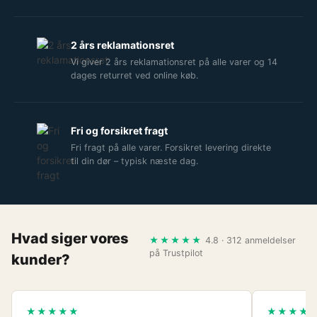
2 års reklamationsret
Vi giver 2 års reklamationsret på alle varer og 14
dages returret ved online køb.
Fri og forsikret fragt
Fri fragt på alle varer. Forsikret levering direkte
til din dør – typisk næste dag.
Hvad siger vores
★★★★★
4.8 · 312 anmeldelser
på Trustpilot
kunder?
★★★★★
★★★★