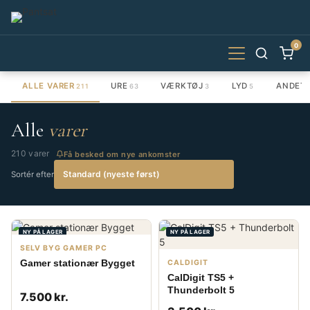
0
ALLE VARER
URE
VÆRKTØJ
LYD
ANDET
211
63
3
5
Alle
varer
210 varer
Få besked om nye ankomster
Sortér efter
NY PÅ LAGER
NY PÅ LAGER
SELV BYG GAMER PC
Gamer stationær Bygget
CALDIGIT
CalDigit TS5 +
Thunderbolt 5
7.500 kr.