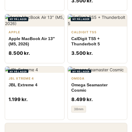
3.500 kr.
NY PÅ LAGER
NY PÅ LAGER
APPLE
CALDIGIT TS5
Apple MacBook Air 13″
CalDigit TS5 +
(M5, 2026)
Thunderbolt 5
8.500 kr.
3.500 kr.
NY PÅ LAGER
NY PÅ LAGER
JBL XTREME 4
OMEGA
JBL Extreme 4
Omega Seamaster
Cosmic
1.199 kr.
8.499 kr.
38mm