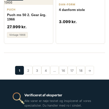
DAN-FORM
4 danform stole
PUCH
Puch ms 50 2. Gear årg.
1966
3.099 kr.
27.999 kr.
Vintage 1966
1
2
3
4
…
16
17
18
→
Verificeret af eksperter
Alle varer er nøje testet og inspiceret af vores
specialister. Du handler med ro i sindet.