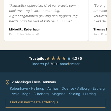
"Fantastisk oplevelse. Uret var præcis som
"Sprang ven
beskrevet og leveret næste dag.
drømmerolex
Ægthedsgarantien gav mig den tryghed, jeg
verificerin
havde brug for ved et køb på 65.000 kr."
hvad de lav
Mikkel R., København
Thomas B.,
Købt: Rolex Datejust 41
Købt: Rolex 
★
★
★
★
★
Trustpilot
4,3 / 5
★
Baseret på
700+
anmeldelser
12 afdelinger i hele Danmark
København · Hellerup · Aarhus · Odense · Aalborg · Esbjerg
· Vejle · Køge · Silkeborg · Slagelse · Kolding · Hjørring
Find din nærmeste afdeling