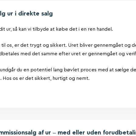
g ur i direkte salg
it ur, så kan vi tilbyde at købe det i en ren handel.
 til os, er det trygt og sikkert. Uret bliver gennemgået og d
dbetales med det samme efter uret er gennemgået og verif
, undgår du en potentiel lang bøvlet proces med at sælge det
te. Hos os er det sikkert, hurtigt og nemt.
mmissionsalg af ur – med eller uden forudbetal