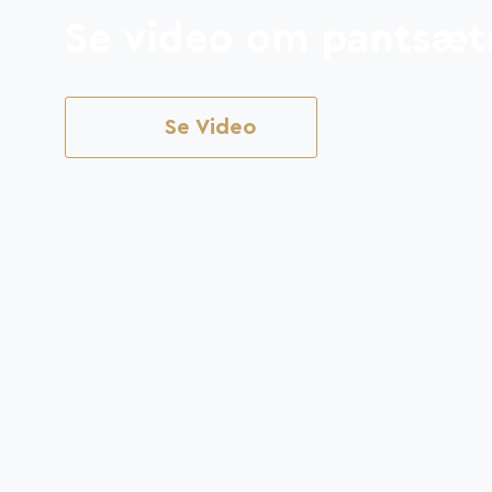
Se video om pantsætn
Se Video