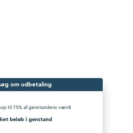
ark. Lægger
t, Omega,
pligtende
søg om udbetaling
 op til 75% af genstandens værdi
ket beløb i genstand