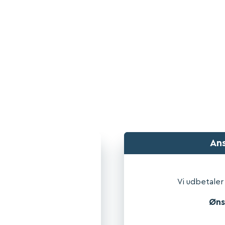
re til konkurrencedygtige priser i hele Danm
med et ur fra Rolex, Panerai, Breitling, Hublo
 Tag Heuer m.m. kommer vi gerne med et ufor
tilbud inden for få timer.
An
Vi udbetaler
Øns