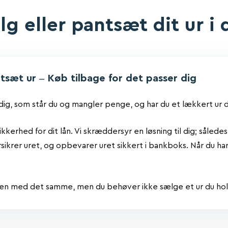
lg eller pantsæt dit ur i 
tsæt ur – Køb tilbage for det passer dig
dig, som står du og mangler penge, og har du et lækkert ur 
i sikkerhed for dit lån. Vi skræddersyr en løsning til dig; såle
orsikrer uret, og opbevarer uret sikkert i bankboks. Når du ha
den med det samme, men du behøver ikke sælge et ur du hol