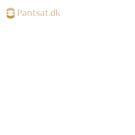
Salg med tilbagekøbsret
Få en gratis vurdering
P
Hos PANTS