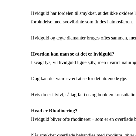
Hvidguld har fordelen til smykker, at det ikke oxidere 
forbindelse med svovlbrinte som findes i atmosfæren.
Hvidguld og ægte diamanter bruges oftes sammen, mens
Hvordan kan man se at det er hvidguld?
I svagt lys, vil hvidguld ligne sølv, men i varmt naturli
Dog kan det være svært at se for det utrænede øje.
Hvis du er i tvivl, så tag fat i os og book en konsultatio
Hvad er Rhodinering?
Hvidguld bliver ofte rhodineret – som er en overflade
Når smykker overflade behandles med rhodium, giver d