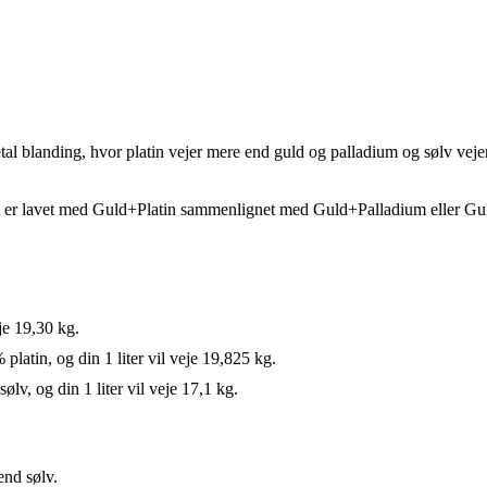
al blanding, hvor platin vejer mere end guld og palladium og sølv veje
 det er lavet med Guld+Platin sammenlignet med Guld+Palladium eller G
eje 19,30 kg.
latin, og din 1 liter vil veje 19,825 kg.
v, og din 1 liter vil veje 17,1 kg.
end sølv.