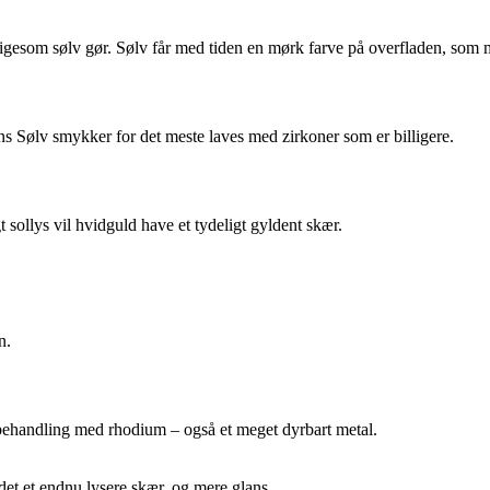
ligesom sølv gør. Sølv får med tiden en mørk farve på overfladen, som ma
 Sølv smykker for det meste laves med zirkoner som er billigere.
gt sollys vil hvidguld have et tydeligt gyldent skær.
n.
 behandling med rhodium – også et meget dyrbart metal.
et et endnu lysere skær, og mere glans.