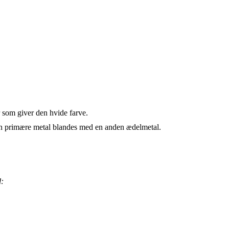
 som giver den hvide farve.
den primære metal blandes med en anden ædelmetal.
d: