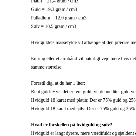
Platin = 21,4 gram / cm3
Guld = 19,3 gram / cm3
Palladium = 12,0 gram / cm3
Sølv = 10,5 gram / cm3
Hvidguldets massefylde vil afhænge af den præcise met
En ring eller et armbånd vil naturligt veje mere hvis
samme størrelse.
Forestil dig, at du har 1 liter:
Rent guld: Hvis det er rent guld, vil denne liter guld v
Hvidguld 18 karat med platin: Der er 75% guld og 25% p
Hvidguld 18 karat med sølv: Der er 75% guld og 25% søl
Hvad er forskellen på hvidguld og sølv?
Hvidguld er langt dyrere, mere værdifuldt og sjældent 